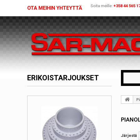
Soita meille:
+358 44 565 1
OTA MEIHIN YHTEYTTÄ
ERIKOISTARJOUKSET
Pi
PIANO
Järjestä