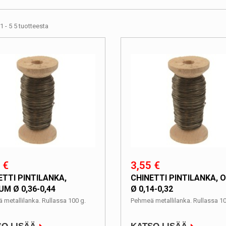
1 - 5 5 tuotteesta
 €
3,55 €
ETTI PINTILANKA,
CHINETTI PINTILANKA, 
UM Ø 0,36-0,44
Ø 0,14-0,32
 metallilanka. Rullassa 100 g.
Pehmeä metallilanka. Rullassa 10