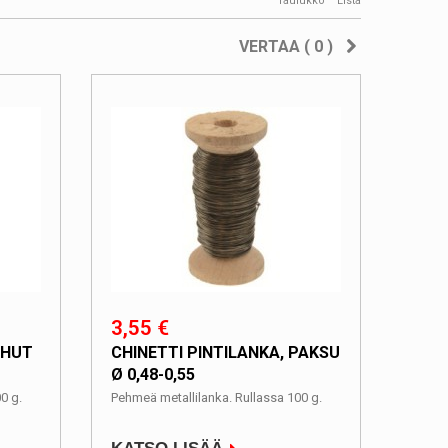
Taulukko
Lista
VERTAA (
0
)
3,55 €
OHUT
CHINETTI PINTILANKA, PAKSU
Ø 0,48-0,55
0 g.
Pehmeä metallilanka. Rullassa 100 g.