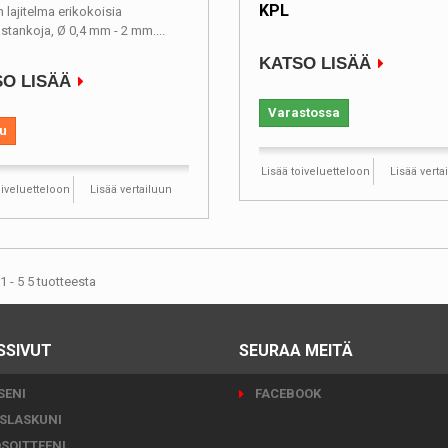
KPL
n lajitelma erikokoisia
ästankoja, Ø 0,4 mm - 2 mm....
KATSO LISÄÄ
O LISÄÄ
Varastossa
u
Lisää toiveluetteloon
Lisää verta
oiveluetteloon
Lisää vertailuun
1 - 5 5 tuotteesta
SSIVUT
SEURAA MEITÄ
SENI
FACEBOOK
SLASKUNI
SOITTEENI