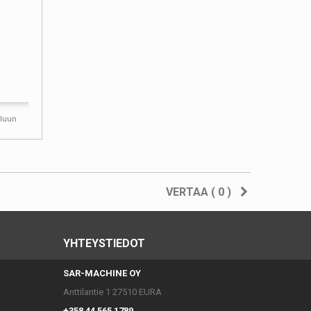
iluun
VERTAA (
0
)
YHTEYSTIEDOT
SAR-MACHINE OY
Anttilantie 1 27510 EURA
+358 44 565 1789