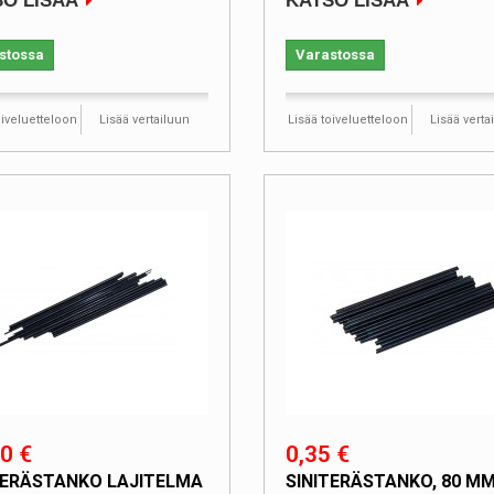
O LISÄÄ
KATSO LISÄÄ
stossa
Varastossa
oiveluetteloon
Lisää vertailuun
Lisää toiveluetteloon
Lisää verta
0 €
0,35 €
TERÄSTANKO LAJITELMA
SINITERÄSTANKO, 80 MM