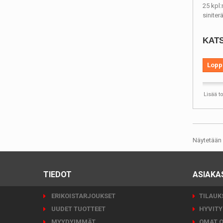
25 kpl:
siniter
KATS
Lopp
Lisää t
Näytetään 
TIEDOT
ASIAKA
ERIKOISTARJOUKSET
TILAUK
UUDET TUOTTEET
HYVITY
MYYDYIMMÄT
OMAT O