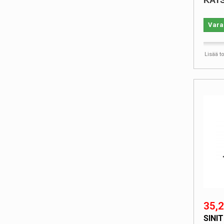
KATS
Vara
Lisää t
35,2
SINI