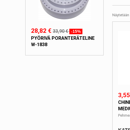
Näytetään 
28,82 €
33,90 €
-15%
PYÖRIVÄ PORANTERÄTELINE
W-1838
3,55
CHIN
MEDI
Pehmeä