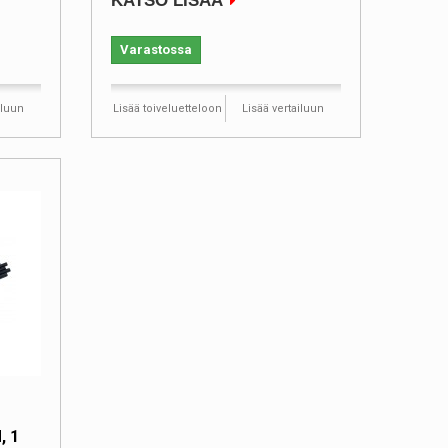
KATSO LISÄÄ
Varastossa
iluun
Lisää toiveluetteloon
Lisää vertailuun
, 1