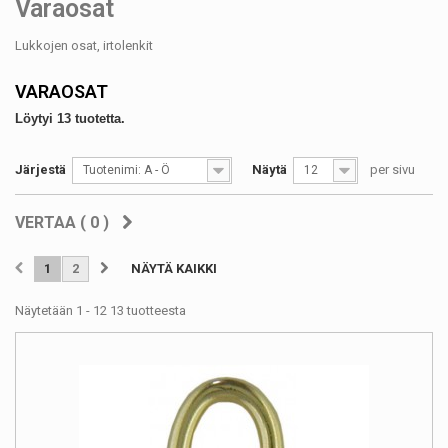
Varaosat
Lukkojen osat, irtolenkit
VARAOSAT
Löytyi 13 tuotetta.
Järjestä
Näytä
per sivu
Tuotenimi: A - Ö
12
VERTAA (
0
)
1
2
NÄYTÄ KAIKKI
Näytetään 1 - 12 13 tuotteesta