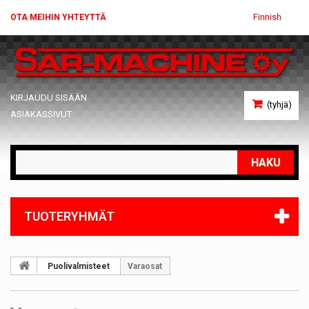
Finnish
OTA MEIHIN YHTEYTTÄ
KIRJAUDU SISÄÄN
(tyhjä)
ASIAKASSIVUT
HAKU
TUOTERYHMÄT
Puolivalmisteet
Varaosat