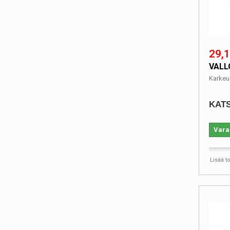
29,1
VALL
Karkeu
KATS
Vara
Lisää t