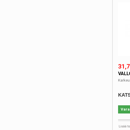
31,7
VALL
Karkeu
KATS
Vara
Lisää t