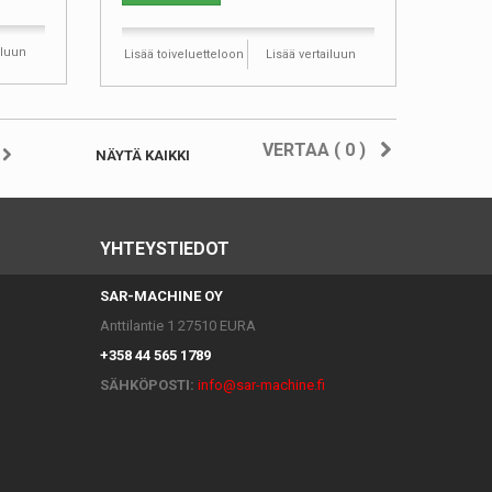
iluun
Lisää toiveluetteloon
Lisää vertailuun
VERTAA (
0
)
NÄYTÄ KAIKKI
YHTEYSTIEDOT
SAR-MACHINE OY
Anttilantie 1 27510 EURA
+358 44 565 1789
SÄHKÖPOSTI:
info@sar-machine.fi