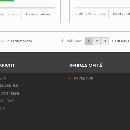
Lisää toiveluetteloon
Lisää verta
oiveluetteloon
Lisää vertailuun
1 - 12 33 tuotteesta
Edellinen
1
2
3
Seuraava
SSIVUT
SEURAA MEITÄ
SENI
FACEBOOK
SLASKUNI
SOITTEENI
ÖTIEDOT
INI