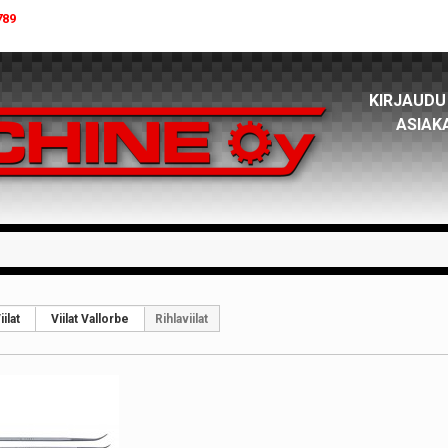
789
KIRJAUDU
ASIAK
iilat
Viilat Vallorbe
Rihlaviilat