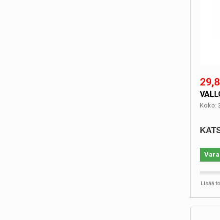
29,8
VALL
Koko: 
KATS
Vara
Lisää t