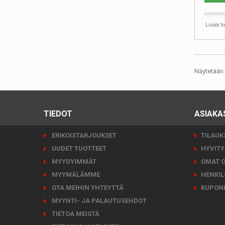
Lisää t
Näytetään 
TIEDOT
ASIAKA
ERIKOISTARJOUKSET
TILAUK
UUDET TUOTTEET
HYVITY
MYYDYIMMÄT
OMAT O
MYYMÄLÄMME
HENKIL
OTA MEIHIN YHTEYTTÄ
KUPONK
MYYNTI- JA PALAUTUSEHDOT
TIETOA MEISTÄ