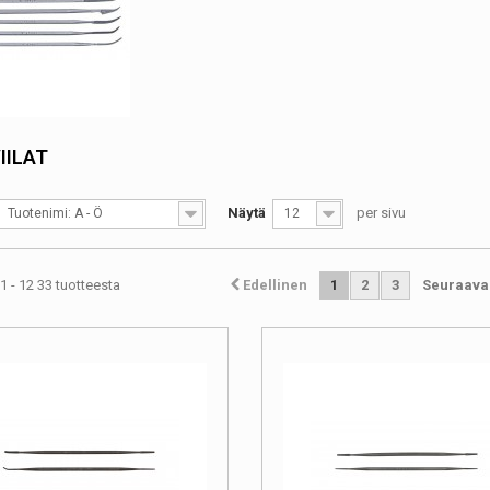
IILAT
Näytä
per sivu
Tuotenimi: A - Ö
12
1 - 12 33 tuotteesta
Edellinen
1
2
3
Seuraava