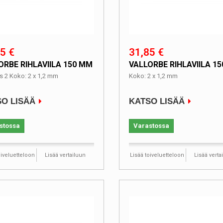
5 €
31,85 €
ORBE RIHLAVIILA 150 MM
VALLORBE RIHLAVIILA 1
s 2 Koko: 2 x 1,2 mm
Koko: 2 x 1,2 mm
O LISÄÄ
KATSO LISÄÄ
stossa
Varastossa
oiveluetteloon
Lisää vertailuun
Lisää toiveluetteloon
Lisää verta