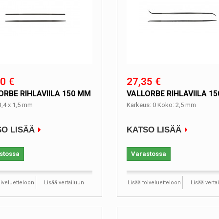
0 €
27,35 €
ORBE RIHLAVIILA 150 MM
VALLORBE RIHLAVIILA 1
3,4 x 1,5 mm
Karkeus: 0 Koko: 2,5 mm
O LISÄÄ
KATSO LISÄÄ
stossa
Varastossa
oiveluetteloon
Lisää vertailuun
Lisää toiveluetteloon
Lisää verta