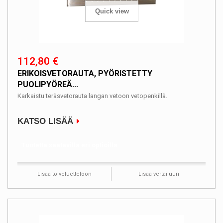
Quick view
112,80 €
ERIKOISVETORAUTA, PYÖRISTETTY
PUOLIPYÖREÄ...
Karkaistu teräsvetorauta langan vetoon vetopenkillä.
KATSO LISÄÄ
Tuotetta saatavilla eri optioilla
Lisää toiveluetteloon
Lisää vertailuun