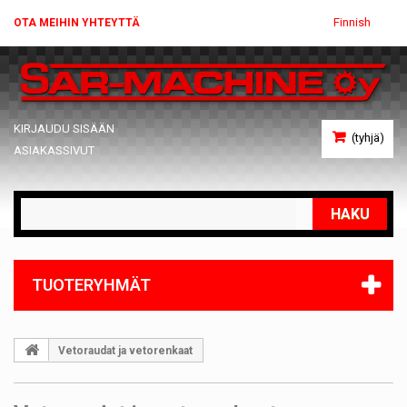
Finnish
OTA MEIHIN YHTEYTTÄ
KIRJAUDU SISÄÄN
(tyhjä)
ASIAKASSIVUT
HAKU
TUOTERYHMÄT
Vetoraudat ja vetorenkaat