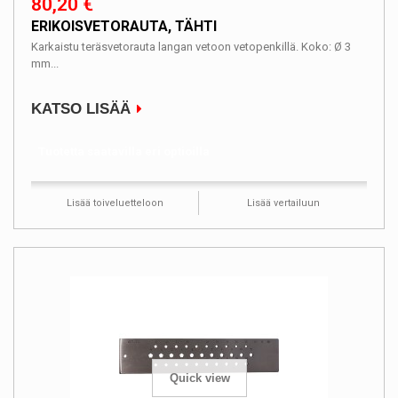
80,20 €
ERIKOISVETORAUTA, TÄHTI
Karkaistu teräsvetorauta langan vetoon vetopenkillä. Koko: Ø 3
mm...
KATSO LISÄÄ
Tuotetta saatavilla eri optioilla
Lisää toiveluetteloon
Lisää vertailuun
Quick view