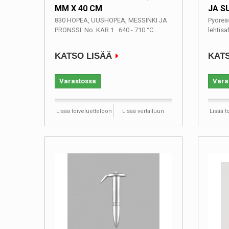
MM X 40 CM
JA S
830 HOPEA, UUSHOPEA, MESSINKI JA
Pyöreä
PRONSSI: No. KAR 1 640 - 710 °C...
lehtisa
KATSO LISÄÄ
KATS
Varastossa
Vara
Lisää toiveluetteloon
Lisää vertailuun
Lisää t