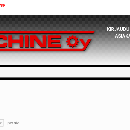
789
KIRJAUDU
ASIAK
per sivu