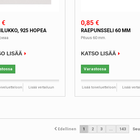
 €
0,85 €
ILUKKO, 925 HOPEA
RAEPUNSSELI 60 MM
peaa
Pituus 60 mm.
O LISÄÄ
KATSO LISÄÄ
stossa
Varastossa
oiveluetteloon
Lisää vertailuun
Lisää toiveluetteloon
Lisää verta
Edellinen
1
2
3
...
143
Seu