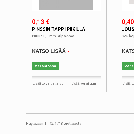
0,13 €
0,40
PINSSIN TAPPI PIIKILLÄ
JOUS
Pituus 8,5 mm. Alpakkaa.
925 ho
KATSO LISÄÄ
KATS
Varastossa
Vara
Lisää toiveluetteloon
Lisää vertailuun
Lisää t
Näytetään 1 - 12 1713 tuotteesta