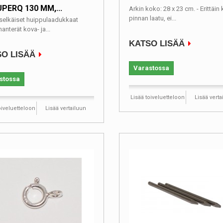
UPERQ 130 MM,...
Arkin koko: 28 x 23 cm. - Erittäin
pinnan laatu, ei...
selkäiset huippulaadukkaat
hanterät kova- ja...
KATSO LISÄÄ
O LISÄÄ
Varastossa
stossa
Lisää toiveluetteloon
Lisää verta
oiveluetteloon
Lisää vertailuun