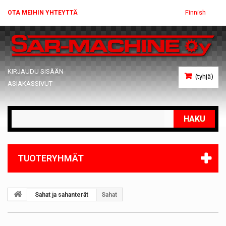
Finnish
OTA MEIHIN YHTEYTTÄ
KIRJAUDU SISÄÄN
(tyhjä)
ASIAKASSIVUT
HAKU
TUOTERYHMÄT
Sahat ja sahanterät
Sahat