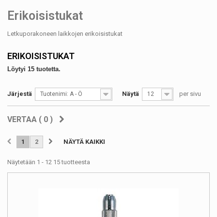
Erikoisistukat
Letkuporakoneen laikkojen erikoisistukat
ERIKOISISTUKAT
Löytyi 15 tuotetta.
Järjestä
Näytä
per sivu
Tuotenimi: A - Ö
12
VERTAA (
0
)
1
2
NÄYTÄ KAIKKI
Näytetään 1 - 12 15 tuotteesta