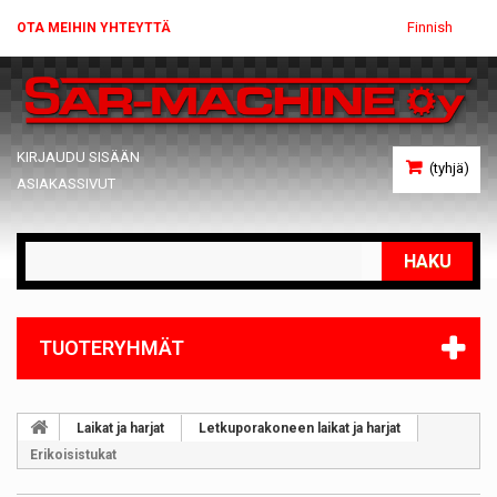
Finnish
OTA MEIHIN YHTEYTTÄ
KIRJAUDU SISÄÄN
(tyhjä)
ASIAKASSIVUT
HAKU
TUOTERYHMÄT
Laikat ja harjat
Letkuporakoneen laikat ja harjat
Erikoisistukat