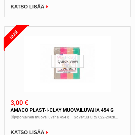
KATSO LISÄÄ
UUSI
Quick view
3,00 €
AMACO PLAST-I-CLAY MUOVAILUVAHA 454 G
Öljypohjainen muovailuvaha 454 g – Soveltuu GRS 022-290:n...
KATSO LISÄÄ