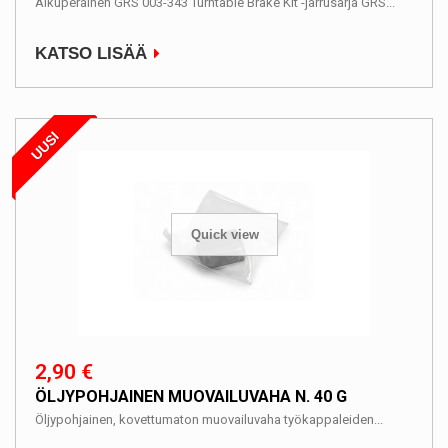
Alkuperäinen GRS 003-343 Turntable Brake Kit -jarrusarja GRS...
KATSO LISÄÄ
UUSI
Quick view
2,90 €
ÖLJYPOHJAINEN MUOVAILUVAHA N. 40 G
Öljypohjainen, kovettumaton muovailuvaha työkappaleiden...