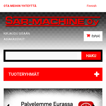
Finnish
OTA MEIHIN YHTEYTTÄ
KIRJAUDU SISÄÄN
(tyhjä)
ASIAKASSIVUT
HAKU
TUOTERYHMÄT