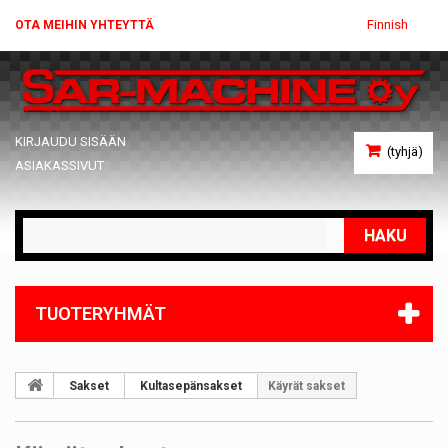
Finnish
OTA MEIHIN YHTEYTTÄ
KIRJAUDU SISÄÄN
(tyhjä)
ASIAKASSIVUT
HAKU
TUOTERYHMÄT
Sakset
Kultasepänsakset
Käyrät sakset